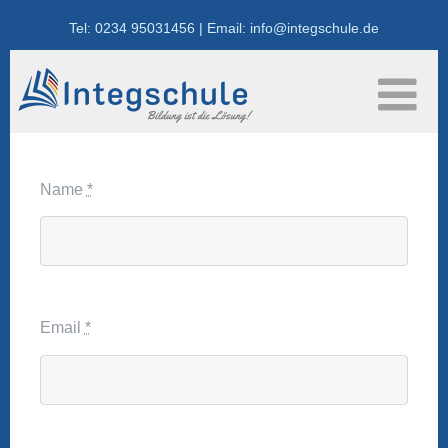
Skip
Tel: 0234 95031456 | Email: info@integschule.de
to
content
Name
*
Email
*