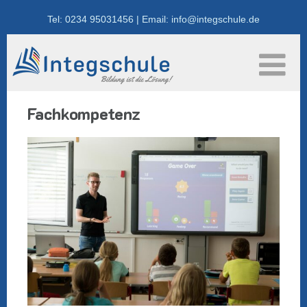
Skip
Tel: 0234 95031456 | Email: info@integschule.de
to
content
Fachkompetenz